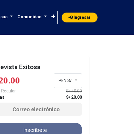
sas
Comunidad
Ingresar
evista Exitosa
20.00
PEN S/
 Regular
S/
40.00
as
S/
20.00
Inscríbete