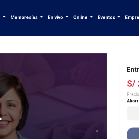
s
Membresías
En vivo
Online
Eventos
Empre
Entr
S/
Precio
Ahorr