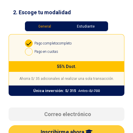
2. Escoge tu modalidad
General
Estudiante
Pago completo
completo
Pago en cuotas
55% Dsct.
Ahorra
S/ 35
adicionales al realizar una sola transacción.
Única inversión:
S/ 315
Antes:
S/ 700
Inscribirme ahora