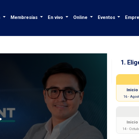
s
Membresías
En vivo
Online
Eventos
Empre
1. Elig
Prici
Inicio
16
-
Agos
Inicio
14
-
Octub