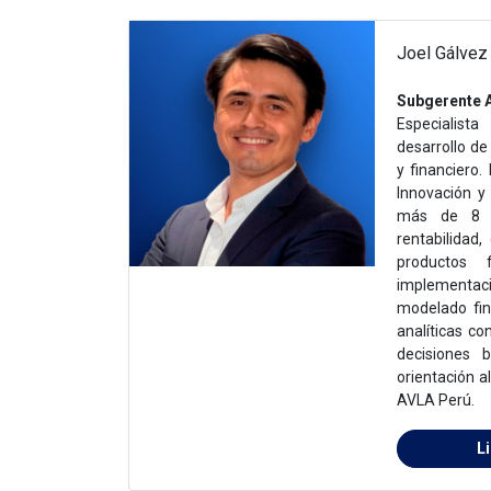
Joel Gálvez
Subgerente A
Especialista
desarrollo de
y financiero.
Innovación y
más de 8 a
rentabilidad
productos 
implementaci
modelado fin
analíticas c
decisiones 
orientación a
AVLA Perú.
L