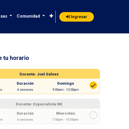
sas
Comunidad
Ingresar
e tu horario
ng & Revenue Management
Docente: Joel Gálvez
Duración
Domingo
to
6 sesiones
9:00am - 12:00pm
Docente: Especialista WE
Duración
Miercoles
re
6 sesiones
7:00pm - 10:00pm