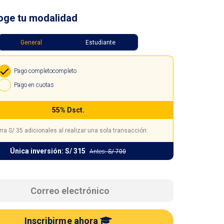
oge tu modalidad
General
Estudiante
Pago completo
completo
Pago en cuotas
55% Dsct.
rra
S/ 35
adicionales al realizar una sola transacción.
Única inversión:
S/ 315
Antes:
S/ 700
Inscribirme ahora