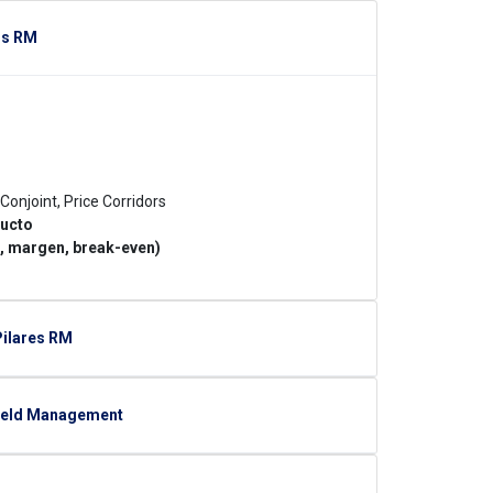
os RM
onjoint, Price Corridors
ducto
o, margen, break-even)
Pilares RM
Yield Management